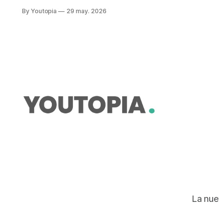
regulará la circulación de scooters,
By Youtopia
29 may. 2026
bicicletas eléctricas y otros
vehículos eléctricos ligeros.
La nue