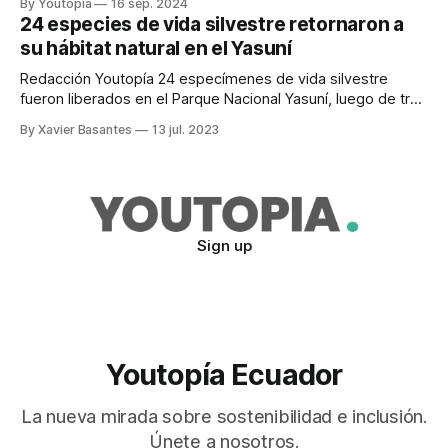
By Youtopia
16 sep. 2024
24 especies de vida silvestre retornaron a
su hábitat natural en el Yasuní
Redacción Youtopía 24 especímenes de vida silvestre
fueron liberados en el Parque Nacional Yasuní, luego de tres
meses de valoración veterinaria. En esta actividad
By Xavier Basantes
13 jul. 2023
participaron guardaparques del área protegida, técnicos del
Ministerio del Ambiente, Agua y Transición Ecológica
(Maate) y moradores de la zona de amortiguamiento. Los
animales, atendidos en
Sign up
Youtopía Ecuador
La nueva mirada sobre sostenibilidad e inclusión.
Únete a nosotros.