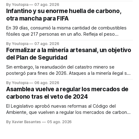
región. Un trabajo audiovisual evalúa la situación.
By Youtopia
07 ago. 2026
Infantino y su enorme huella de carbono,
otra mancha para FIFA
En 39 días, consumió la misma cantidad de combustibles
fósiles que 217 personas en un año. Refleja el peso
desproporcionado del transporte aéreo en el Mundial.
By Youtopia
07 ago. 2026
Formalizar a la minería artesanal, un objetivo
del Plan de Seguridad
Sin embargo, la reanudación del catastro minero se
postergó para fines de 2026. Ataques a la minería ilegal se
refuerzan con la "Estrategia de Ciberdefensa 2026".
By Youtopia
06 ago. 2026
Asamblea vuelve a regular los mercados de
carbono tras el veto de 2024
El Legislativo aprobó nuevas reformas al Código del
Ambiente, que vuelven a regular los mercados de carbono,
tras el veto total del Ejecutivo en 2024.
By Xavier Basantes
05 ago. 2026