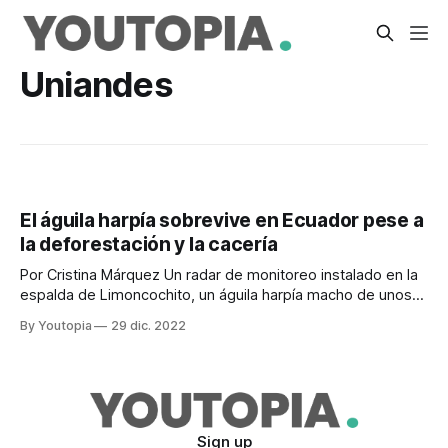
Uniandes
El águila harpía sobrevive en Ecuador pese a
la deforestación y la cacería
Por Cristina Márquez Un radar de monitoreo instalado en la
espalda de Limoncochito, un águila harpía macho de unos
18 meses de edad, muestra cómo se movió por los
By Youtopia
29 dic. 2022
parches de bosques lluviosos hasta dejar la Reserva
Biológica de Limoncocha, en Sucumbíos, donde nació en
junio del 2021. El águila
Sign up