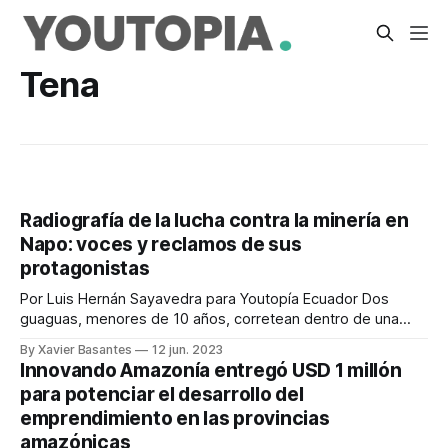
Tena
Radiografía de la lucha contra la minería en
Napo: voces y reclamos de sus
protagonistas
Por Luis Hernán Sayavedra para Youtopía Ecuador Dos
guaguas, menores de 10 años, corretean dentro de una
pequeña laguna café-clara, de un metro y medio de
By Xavier Basantes
12 jun. 2023
profundidad. Esta es una de las tantas que yacen entre los
Innovando Amazonía entregó USD 1 millón
montículos de piedras y sedimentos con alturas que
para potenciar el desarrollo del
alcanzan los tres metros.
emprendimiento en las provincias
amazónicas