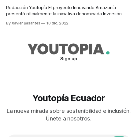
Redacción Youtopía El proyecto Innovando Amazonía
presentó oficialmente la iniciativa denominada Inversión
para la Repotenciación e Innovación Agroproductiva
By Xavier Basantes
10 dic. 2022
Amazónica. A través de este mecanismo de financiamiento
se otorgaron USD 1’009.437,10, destinados para 14
emprendimientos (USD 529.437,10) y para seis centros de
acopio (USD 480.000,
Sign up
Youtopía Ecuador
La nueva mirada sobre sostenibilidad e inclusión.
Únete a nosotros.