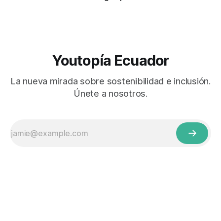
Youtopía Ecuador
La nueva mirada sobre sostenibilidad e inclusión.
Únete a nosotros.