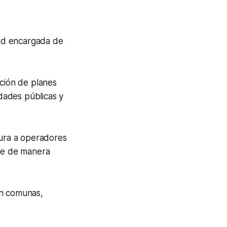
dad encargada de
ación de planes
idades públicas y
tura a operadores
re de manera
on comunas,