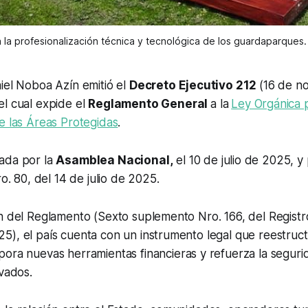
a la profesionalización técnica y tecnológica de los guardaparques.
iel Noboa Azín emitió el
Decreto Ejecutivo 212
(16 de n
el cual expide el
Reglamento General
a la
Ley Orgánica p
e las Áreas Protegidas
.
ada por la
Asamblea Nacional,
el 10 de julio de 2025, y
ro. 80, del 14 de julio de 2025.
n del Reglamento (Sexto suplemento Nro. 166, del Registro
), el país cuenta con un instrumento legal que reestruct
rpora nuevas herramientas financieras y refuerza la seguri
rvados.