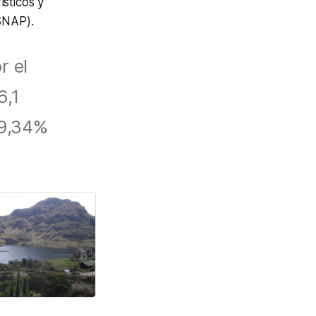
sticos y
NAP).
r el
6,1
19,34%