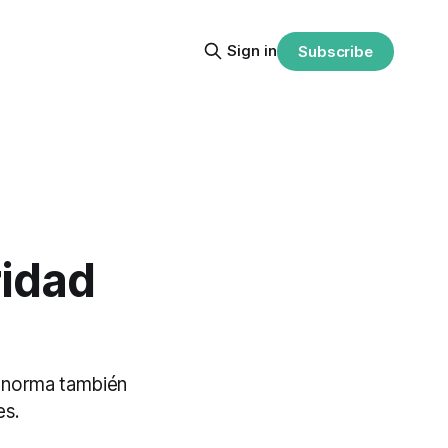
Sign in
Subscribe
ridad
a norma también
es.