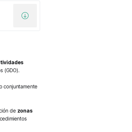
ctividades
os (GDO).
do conjuntamente
ación de
zonas
ocedimientos