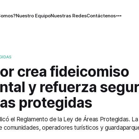
Somos?
Nuestro Equipo
Nuestras Redes
Contáctenos
GIDAS
or crea fideicomiso
tal y refuerza segu
eas protegidas
blicó el Reglamento de la Ley de Áreas Protegidas. L
 de comunidades, operadores turísticos y guardaparqu