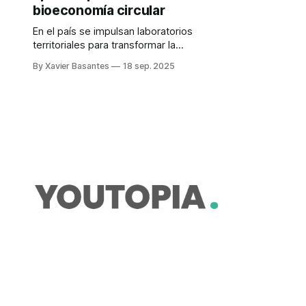
bioeconomía circular
En el país se impulsan laboratorios
territoriales para transformar la
producción agrícola. La Oficial de
By Xavier Basantes
18 sep. 2025
Programas de la FAO lo explica.