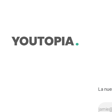
su operación futura.
La nue