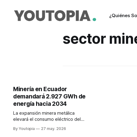
¿Quiénes S
sector min
Minería en Ecuador
demandará 2.927 GWh de
energía hacia 2034
La expansión minera metálica
elevará el consumo eléctrico del
sector en el país, impulsado por el
By Youtopia
27 may. 2026
desarrollo de proyectos de cobre y