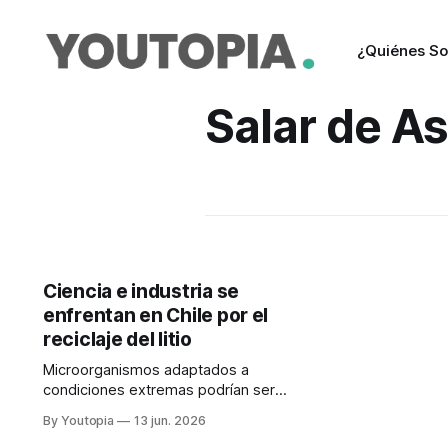
¿Quiénes S
Salar de A
Ciencia e industria se
enfrentan en Chile por el
reciclaje del litio
Microorganismos adaptados a
condiciones extremas podrían ser
una nueva oportunidad para la
By Youtopia
13 jun. 2026
biominería. Pero los proyectos