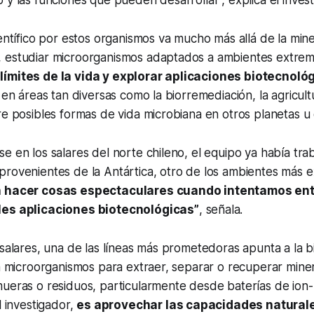
 y las funciones que pueden desarrollar”, explica el invest
entífico por estos organismos va mucho más allá de la minerí
 estudiar microorganismos adaptados a ambientes extre
límites de la vida y explorar aplicaciones biotecnoló
 en áreas tan diversas como la biorremediación, la agricultu
re posibles formas de vida microbiana en otros planetas u 
e en los salares del norte chileno, el equipo ya había tra
provenientes de la Antártica, otro de los ambientes más 
 hacer cosas espectaculares cuando intentamos en
les aplicaciones biotecnológicas”
, señala.
 salares, una de las líneas más prometedoras apunta a la b
za microorganismos para extraer, separar o recuperar mine
ueras o residuos, particularmente desde baterías de ion-l
l investigador,
es aprovechar las capacidades natural