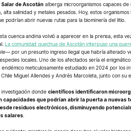
l
Salar de Ascotán
alberga microorganismos capaces de s
, alta salinidad y metales pesados. Hoy, estos organismos
e podrían abrir nuevas rutas para la biominería del litio.
ta cuenca andina volvió a aparecer en la prensa, esta ve
al.
La comunidad quechua de Ascotán interpuso una quer
le— por un presunto ingreso ilegal que habría alterado ve
species locales. Uno de los afectados sería el enigmátic
z endémico meticulosamente estudiado en 2024 por los in
 Chile Miguel Allendes y Andrés Marcoleta, junto con su 
 investigación donde
científicos identificaron microo
n capacidades que podrían abrir la puerta a nuevas 
 desde residuos electrónicos, disminuyendo potencial
os salares
.