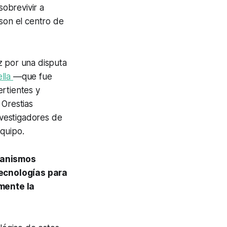
obrevivir a
 son el centro de
z por una disputa
ella
—que fue
rtientes y
o
Orestias
vestigadores de
equipo.
rganismos
tecnologías para
mente la