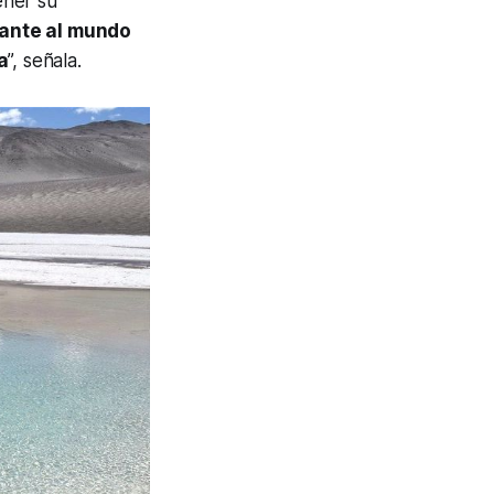
ener su
sante al mundo
a
”, señala.