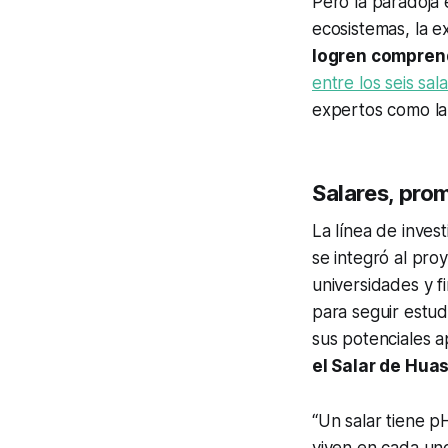
Pero la paradoja 
ecosistemas, la 
logren compren
entre los seis sal
expertos como la
Salares, pro
La línea de inves
se integró al pro
universidades y f
para seguir estud
sus potenciales a
el Salar de Hua
“Un salar tiene p