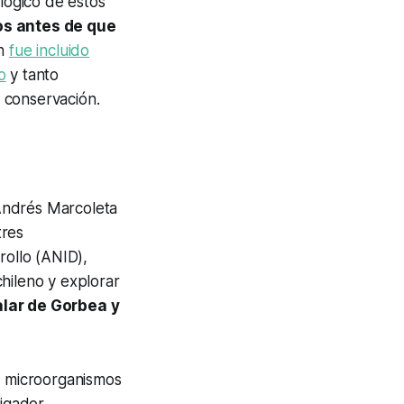
ológico de estos
os antes de que
án
fue incluido
o
y tanto
u conservación.
ndrés Marcoleta
tres
rollo (ANID),
hileno y explorar
alar de Gorbea y
ué microorganismos