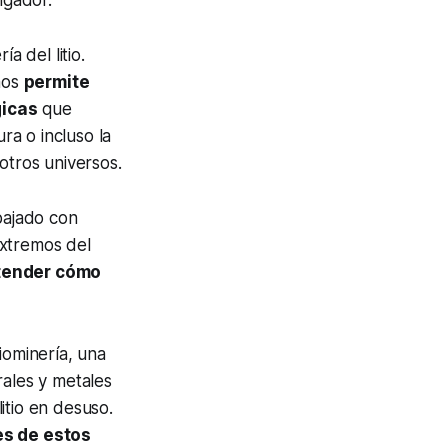
igador.
a del litio.
mos
permite
gicas
que
ra o incluso la
otros universos.
bajado con
extremos del
tender cómo
iominería, una
rales y metales
itio en desuso.
es de estos