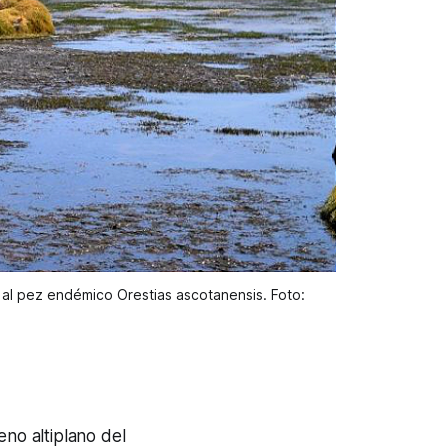
n al pez endémico 
Orestias ascotanensis
. Foto: 
eno altiplano del