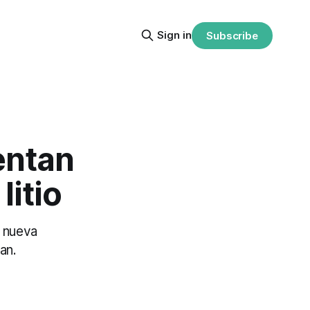
Sign in
Subscribe
entan
litio
 nueva
an.