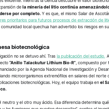
es evidente: mientras la ciencia descubre el valor biotecn
expansión de
la minería del litio continúa amenazándol
derse por completo.
Y es que, el mismo Salar de Ascot
ares prioritarios para futuros procesos de extracción de liti
 comunidad local quechua han advertido los riesgos en s
mesa biotecnológica
tigación no se detuvo ahí. Tras
la publicación del estudio,
A
yecto
“Anillo Talackutur Lithium Bio-R”
, compuesto por 
inanciado por la Agencia Nacional de Investigación y Desar
iando microorganismos extremófilos en salares del norte c
plicaciones biotecnológicas. Hoy, el equipo trabaja en
el S
sco.
H neutro y el otro muy ácido. Esa diferencia determina q