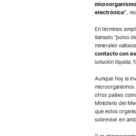
microorganismos
electrónica”
, re
En términos simpl
llamado “polvo de
minerales valioso
contacto con es
solución líquida, 
Aunque hoy la inv
microorganismos 
otros países como
Ministerio del Med
que estos organi
sobrevivir en am