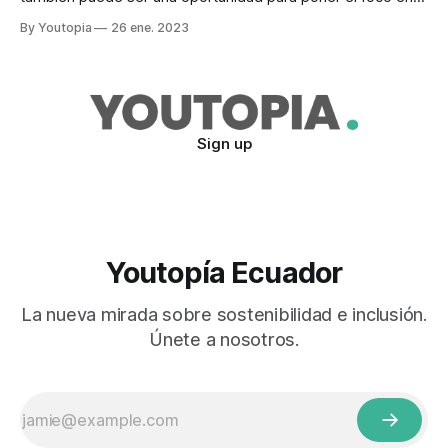
sus amenazas y salvar su hábitat. Esto ocurrió con Dipsas
By Youtopia
26 ene. 2023
welboni, una de las tres nuevas variedades de serpientes
que, desde este 25 de enero de 2023, se sumaron
oficialmente a
Sign up
Youtopía Ecuador
La nueva mirada sobre sostenibilidad e inclusión.
Únete a nosotros.