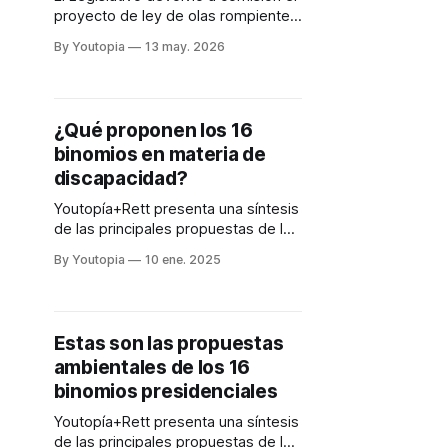
proyecto de ley de olas rompientes,
para incorporar cambios sobre
By Youtopia
13 may. 2026
gobernanza marítima, protección
ambiental y Galápagos.
¿Qué proponen los 16
binomios en materia de
discapacidad?
Youtopía+Rett presenta una síntesis
de las principales propuestas de los
candidatos a la Presidencia y
By Youtopia
10 ene. 2025
Vicepresidencia de Ecuador
Estas son las propuestas
ambientales de los 16
binomios presidenciales
Youtopía+Rett presenta una síntesis
de las principales propuestas de los