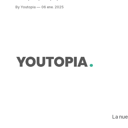
candidatos a la Presidencia y
By Youtopia
06 ene. 2025
Vicepresidencia de Ecuador
La nue