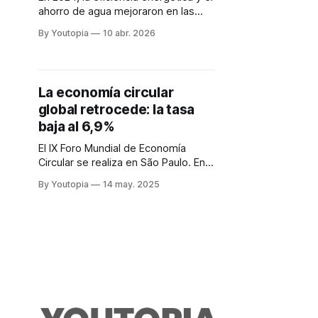
ahorro de agua mejoraron en las
empresas ecuatorianas, pero las
By Youtopia
10 abr. 2026
emisiones de CO2 aumentaron
debido a la crisis eléctrica.
La economía circular
global retrocede: la tasa
baja al 6,9%
El IX Foro Mundial de Economía
Circular se realiza en São Paulo. En
la cita se promueve fijar metas
By Youtopia
14 may. 2025
globales de economía circular.