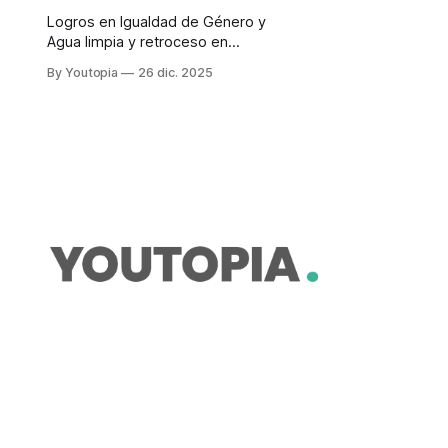
Logros en Igualdad de Género y
Agua limpia y retroceso en
Educación de calidad y Paz e
By Youtopia
26 dic. 2025
instituciones sólidas. Mejoras
moderadas en siete y
estancamiento en seis.