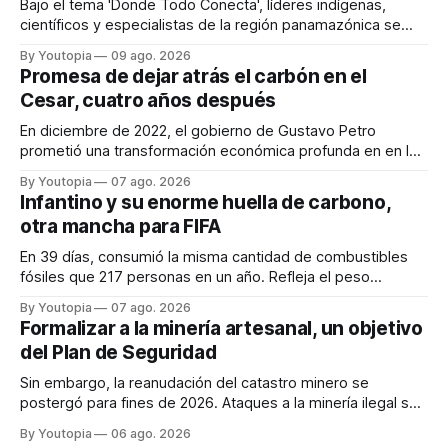
Bajo el tema 'Donde Todo Conecta', líderes indígenas,
científicos y especialistas de la región panamazónica se
citarán del 27 al 30 de agosto de 2026 en Baños y Puyo
By Youtopia
09 ago. 2026
Promesa de dejar atrás el carbón en el
Cesar, cuatro años después
En diciembre de 2022, el gobierno de Gustavo Petro
prometió una transformación económica profunda en en la
región. Un trabajo audiovisual evalúa la situación.
By Youtopia
07 ago. 2026
Infantino y su enorme huella de carbono,
otra mancha para FIFA
En 39 días, consumió la misma cantidad de combustibles
fósiles que 217 personas en un año. Refleja el peso
desproporcionado del transporte aéreo en el Mundial.
By Youtopia
07 ago. 2026
Formalizar a la minería artesanal, un objetivo
del Plan de Seguridad
Sin embargo, la reanudación del catastro minero se
postergó para fines de 2026. Ataques a la minería ilegal se
refuerzan con la "Estrategia de Ciberdefensa 2026".
By Youtopia
06 ago. 2026