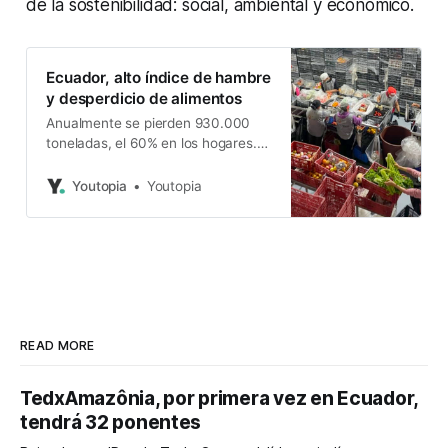
de la sostenibilidad: social, ambiental y económico.
Ecuador, alto índice de hambre
y desperdicio de alimentos
Anualmente se pierden 930.000
toneladas, el 60% en los hogares.
Hay iniciativas exitosas como el
Banco de Alimentos de Quito, pero
Youtopia
Youtopia
la recuperación es baja: 2%.
READ MORE
TedxAmazônia, por primera vez en Ecuador,
tendrá 32 ponentes