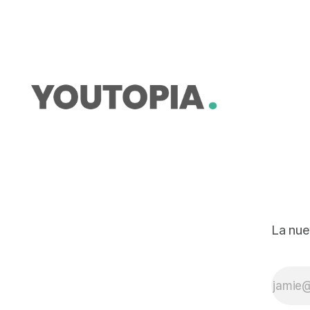
La nue