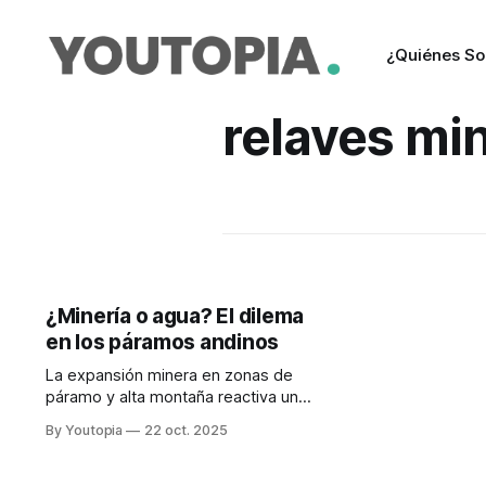
¿Quiénes S
relaves mi
¿Minería o agua? El dilema
en los páramos andinos
La expansión minera en zonas de
páramo y alta montaña reactiva un
debate complejo. Arcom advierte
By Youtopia
22 oct. 2025
riesgos de la minería no regulada.