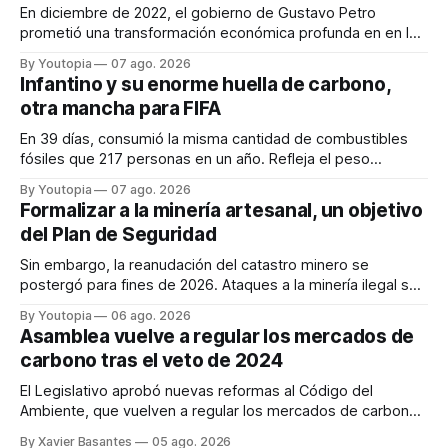
En diciembre de 2022, el gobierno de Gustavo Petro
prometió una transformación económica profunda en en la
región. Un trabajo audiovisual evalúa la situación.
By Youtopia
07 ago. 2026
Infantino y su enorme huella de carbono,
otra mancha para FIFA
En 39 días, consumió la misma cantidad de combustibles
fósiles que 217 personas en un año. Refleja el peso
desproporcionado del transporte aéreo en el Mundial.
By Youtopia
07 ago. 2026
Formalizar a la minería artesanal, un objetivo
del Plan de Seguridad
Sin embargo, la reanudación del catastro minero se
postergó para fines de 2026. Ataques a la minería ilegal se
refuerzan con la "Estrategia de Ciberdefensa 2026".
By Youtopia
06 ago. 2026
Asamblea vuelve a regular los mercados de
carbono tras el veto de 2024
El Legislativo aprobó nuevas reformas al Código del
Ambiente, que vuelven a regular los mercados de carbono,
tras el veto total del Ejecutivo en 2024.
By Xavier Basantes
05 ago. 2026