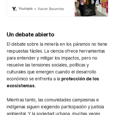
un doble reto en la actualidad.
Primero, reducir su huella ambiental
Youtopia
Xavier Basantes
y social a gran escala. Segundo,
producir más, sobre todo minerales
estratégicos (como el cobre), para
la transición energética. Los
Un debate abierto
objetivos sostenibles para la
minería se orientan a
El debate sobre la minería en los páramos no tiene
respuestas fáciles. La ciencia ofrece herramientas
para entender y mitigar los impactos, pero no
resuelve las tensiones sociales, políticas y
culturales que emergen cuando el desarrollo
económico se enfrenta a la
protección de los
ecosistemas
.
Mientras tanto, las comunidades campesinas e
indígenas siguen exigiendo participación y justicia
ambiental. Y la sociedad urbana, muchas veces