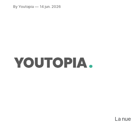
escala global. Se reconoció la
By Youtopia
14 jun. 2026
restauración de bosques nativos
mediante la acción comunitaria.
La nue