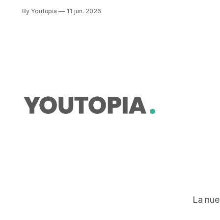
recomendado. En la tarifa se
By Youtopia
11 jun. 2026
contemplan los costos de
distribución pero no del recurso en
sí mismo.
La nue