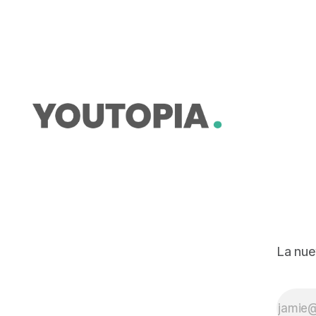
redefinición del crecimiento
económico.
La nue