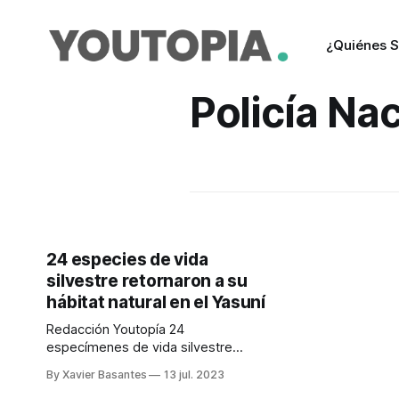
¿Quiénes 
Policía Na
24 especies de vida
silvestre retornaron a su
hábitat natural en el Yasuní
Redacción Youtopía 24
especímenes de vida silvestre
fueron liberados en el Parque
By Xavier Basantes
13 jul. 2023
Nacional Yasuní, luego de tres