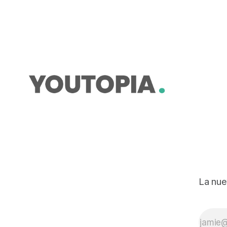
La nue