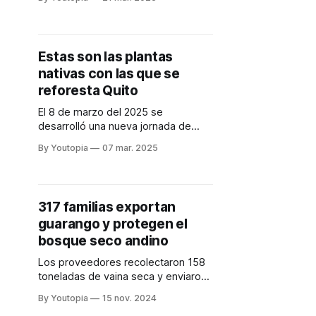
climático y buscar sistemas
alimentarios sostenibles.
Estas son las plantas
nativas con las que se
reforesta Quito
El 8 de marzo del 2025 se
desarrolló una nueva jornada de
reforestación con 3.300 árboles. Se
By Youtopia
07 mar. 2025
utilizan especies como guaba,
pusupato, yalomán, pumamaqui.
317 familias exportan
guarango y protegen el
bosque seco andino
Los proveedores recolectaron 158
toneladas de vaina seca y enviaron
a Perú. Se trata de la séptima
By Youtopia
15 nov. 2024
exportación hacia ese país.