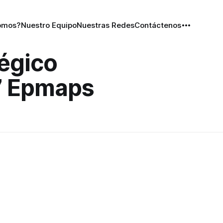
omos?
Nuestro Equipo
Nuestras Redes
Contáctenos
tégico
7 Epmaps