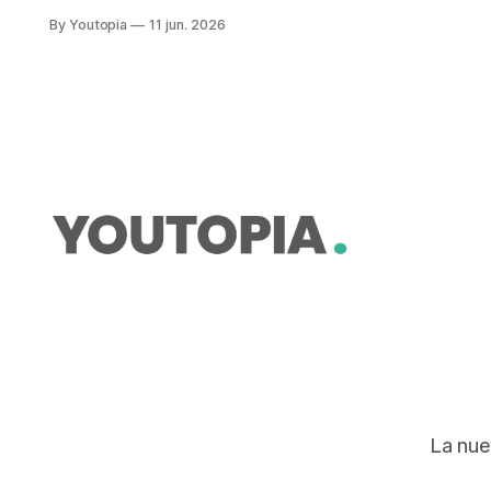
recomendado. En la tarifa se
By Youtopia
11 jun. 2026
contemplan los costos de
distribución pero no del recurso en
sí mismo.
La nue