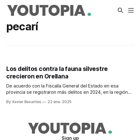
pecarí
Los delitos contra la fauna silvestre
crecieron en Orellana
De acuerdo con la Fiscalía General del Estado en esa
provincia se registraron más delitos en 2024, en la región
amazónica
By Xavier Basantes
22 ene. 2025
Sign up