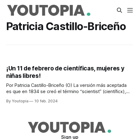
Patricia Castillo-Briceño
¡Un 11 de febrero de científicas, mujeres y
niñas libres!
Por Patricia Castillo-Briceño (O) La versión más aceptada
es que en 1834 se creó el término “scientist” (científicx),
como una palabra neutral en inglés, para denominar a Mary
By Youtopia
10 feb. 2024
Somerville. Somerville fue una investigadora escocesa,
experta en matemáticas, astronomía, geología, botánica,
química, física y más, a quien el término “man
Sign up