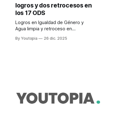
logros y dos retrocesos en
los 17 ODS
Logros en Igualdad de Género y
Agua limpia y retroceso en
Educación de calidad y Paz e
By Youtopia
26 dic. 2025
instituciones sólidas. Mejoras
moderadas en siete y
estancamiento en seis.