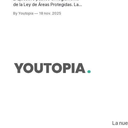
de la Ley de Áreas Protegidas. La
norma también redefine el rol de
By Youtopia
18 nov. 2025
comunidades, operadores turísticos
y guardaparques.
La nue