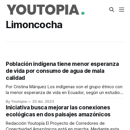
Limoncocha
Población indígena tiene menor esperanza
de vida por consumo de agua de mala
calidad
Por Cristina Márquez Los indígenas son el grupo étnico con
la menor esperanza de vida en Ecuador, según un estudio
publicado en la revista científica Frontiers in Public Health.
By Youtopia
20 dic. 2023
La investigación, que se divulgó en diciembre del 2022, se
Iniciativa busca mejorar las conexiones
hizo con datos recabados en los hospitales públicos de
ecológicas en dos paisajes amazónicos
todos los
Redacción Youtopía El Proyecto de Corredores de
Conectividad Amazónicos está en marcha. Mediante esta