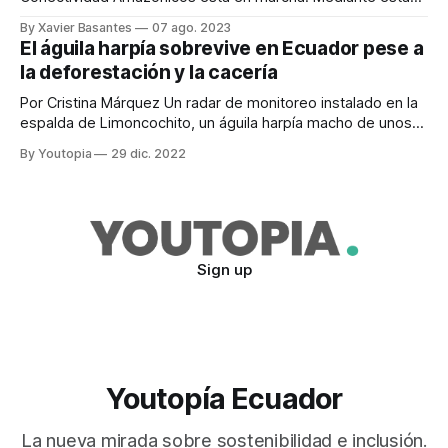
iniciativa se aspira mejorar las conexiones ecológicas en
By Xavier Basantes
07 ago. 2023
dos paisajes prioritarios. Se trata de los paisajes Putumayo-
El águila harpía sobrevive en Ecuador pese a
Aguarico y Palora-Pastaza. El proyecto busca fortalecer los
la deforestación y la cacería
mecanismos de gestión que aseguren la conservación de
la biodiversidad
Por Cristina Márquez Un radar de monitoreo instalado en la
espalda de Limoncochito, un águila harpía macho de unos
18 meses de edad, muestra cómo se movió por los
By Youtopia
29 dic. 2022
parches de bosques lluviosos hasta dejar la Reserva
Biológica de Limoncocha, en Sucumbíos, donde nació en
junio del 2021. El águila
Sign up
Youtopía Ecuador
La nueva mirada sobre sostenibilidad e inclusión.