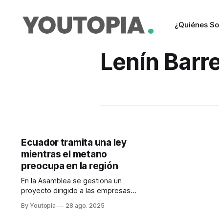
¿Quiénes S
Lenín Barr
Ecuador tramita una ley
mientras el metano
preocupa en la región
En la Asamblea se gestiona un
proyecto dirigido a las empresas
petroleras, que plantea incentivos y
By Youtopia
28 ago. 2025
sanciones. América Latina aún tiene