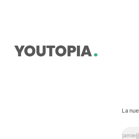
La nue