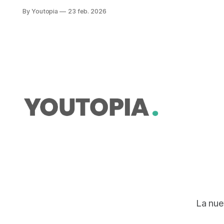
2025. El proyecto de Ley que pasó
By Youtopia
23 feb. 2026
el primer debate en la Asamblea es
la acción más reciente.
La nue