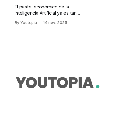
El pastel económico de la
Inteligencia Artificial ya es tan
grande que necesita ser compartido
By Youtopia
14 nov. 2025
incluso entre rivales. ¿Es una burbuja
o una revolución?