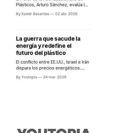
Plásticos, Arturo Sánchez, evalúa los
impactos de la guerra entre EE.UU.
By Xavier Basantes
02 abr. 2026
Israel e Irán, en el suministro de
materias primas.
La guerra que sacude la
energía y redefine el
futuro del plástico
El conflicto entre EE.UU., Israel e Irán
dispara los precios energéticos.
Además, presiona la industria del
By Youtopia
24 mar. 2026
plástico y abre oportunidades para
reciclaje y economía circular.