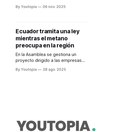
sur y los planes para la transición
By Youtopia
06 nov. 2025
energética están en sus inicios. La
energía del carbón es la más
contaminante.
Ecuador tramita una ley
mientras el metano
preocupa en la región
En la Asamblea se gestiona un
proyecto dirigido a las empresas
petroleras, que plantea incentivos y
By Youtopia
28 ago. 2025
sanciones. América Latina aún tiene
grandes desafíos.