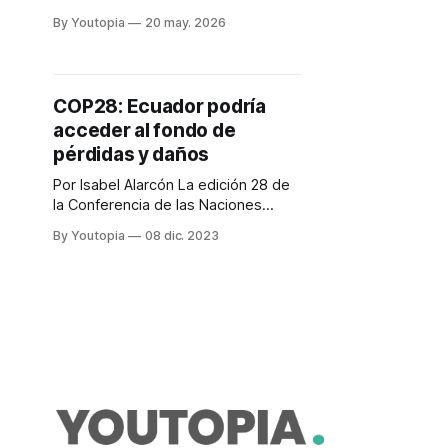
respuesta ante pérdidas
By Youtopia
20 may. 2026
económicas y no económicas.
Alerta Amarilla por el Fenómeno de
El Niño.
COP28: Ecuador podría
acceder al fondo de
pérdidas y daños
Por Isabel Alarcón La edición 28 de
la Conferencia de las Naciones
Unidas sobre Cambio Climático
By Youtopia
08 dic. 2023
(COP28), que se desarrolla en
Emiratos Árabes Unidos, está en su
segunda y última semana, y aún hay
temas pendientes. Aunque empezó
con un hecho histórico al aprobar la
operacionalización del fondo de
pérdidas