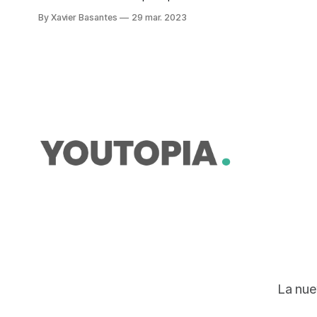
recursos con los que cuenta el
By Xavier Basantes
29 mar. 2023
Estado ecuatoriano vuelve al
escenario público. Se trata de la
denominada Ley Orgánica de
Recursos Hídricos. Este cuerpo
legal (vigente desde 2014) fue
declarado inconstitucional por la
Corte Constitucional (CC), el 12 de
enero
La nue