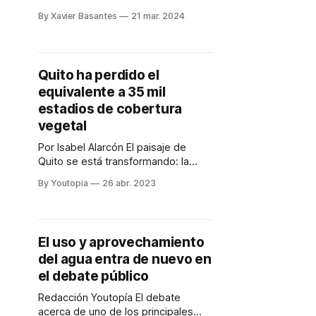
depende de la data. Por ello, el
By Xavier Basantes
21 mar. 2024
Distrito Metropolitano de Quito
cuenta con 143 estaciones que
monitorean este recurso y aportan
44,6 millones de datos al año. Esas
Quito ha perdido el
estaciones hidrometereológicas se
equivalente a 35 mil
distribuyen en: hidrológicas (33),
pluviométricas (63) y climatológicas
estadios de cobertura
(47) y generan
vegetal
Por Isabel Alarcón El paisaje de
Quito se está transformando: la
vegetación pierde espacio,
By Youtopia
26 abr. 2023
mientras la ganadería, la agricultura
y la mancha urbana se expanden.
Bosques secos, que antes eran
comunes en la vía a Cumbayá; los
El uso y aprovechamiento
páramos y los bosques montanos
del agua entra de nuevo en
son parte de las 26 000 hectáreas
de
el debate público
Redacción Youtopía El debate
acerca de uno de los principales