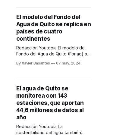
de Quito y las zonas rurales del
DMQ.
El modelo del Fondo del
Agua de Quito se replica en
países de cuatro
continentes
Redacción Youtopía El modelo del
Fondo del Agua de Quito (Fonag) se
replica en países de cuatro
By Xavier Basantes
07 may. 2024
continentes. Este fondo que se creó
en enero del 2000 se aplica en
América, África, Asia y Europa. Una
publicación de El País de España
El agua de Quito se
destaca esta iniciativa, que se creó
monitorea con 143
durante la
estaciones, que aportan
44,6 millones de datos al
año
Redacción Youtopía La
sostenibilidad del agua también