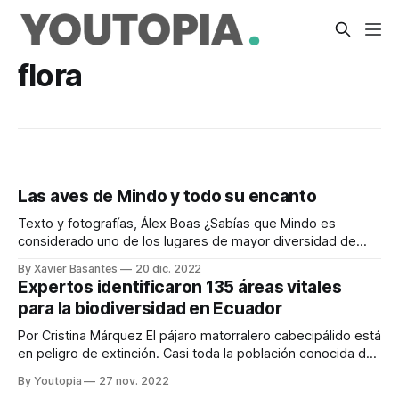
flora
Las aves de Mindo y todo su encanto
Texto y fotografías, Álex Boas ¿Sabías que Mindo es
considerado uno de los lugares de mayor diversidad de
especies de aves y mariposas en el mundo? Mindo se
By Xavier Basantes
20 dic. 2022
encuentra ubicado sobre los alrededores de la cordillera
Expertos identificaron 135 áreas vitales
occidental a unos 100 kilómetros de Quito, fue denominado
para la biodiversidad en Ecuador
en octubre de 1997 como
Por Cristina Márquez El pájaro matorralero cabecipálido está
en peligro de extinción. Casi toda la población conocida de
esta ave, endémica de los Andes del Ecuador, vive en el
By Youtopia
27 nov. 2022
bosque nublado de Yunguilla, en Pichincha. Los expertos en