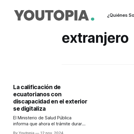
¿Quiénes S
extranjero
La calificación de
ecuatorianos con
discapacidad en el exterior
se digitaliza
El Ministerio de Salud Pública
informa que ahora el trámite durará
seis días laborables.
By Youtopia
12 nov. 2024