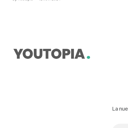
La nue