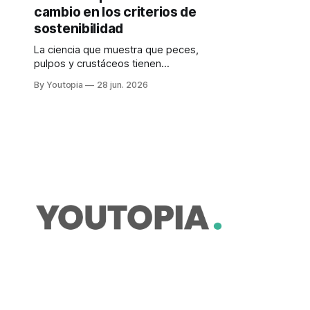
cambio en los criterios de
sostenibilidad
La ciencia que muestra que peces,
pulpos y crustáceos tienen
experiencias subjetivas redefine la
By Youtopia
28 jun. 2026
explotación del mar. Preocupación
en América Latina.