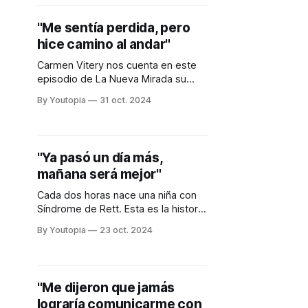
"Me sentía perdida, pero
hice camino al andar"
Carmen Vitery nos cuenta en este
episodio de La Nueva Mirada su
historia como madre de una niña
By Youtopia
31 oct. 2024
con Síndrome de Rett.
"Ya pasó un día más,
mañana será mejor"
Cada dos horas nace una niña con
Síndrome de Rett. Esta es la historia
de Eliana Ponce.
By Youtopia
23 oct. 2024
"Me dijeron que jamás
lograría comunicarme con