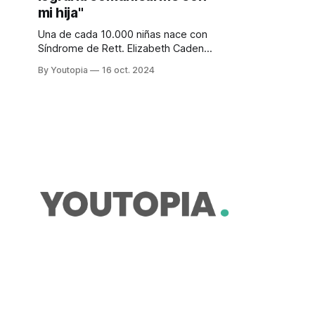
mi hija"
Una de cada 10.000 niñas nace con
Síndrome de Rett. Elizabeth Cadena
nos habla sobre el diagnóstico que
By Youtopia
16 oct. 2024
ninguna madre quisiera recibir.