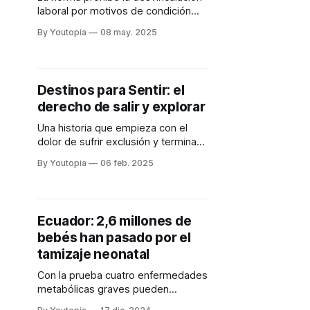
laboral por motivos de condición
médica. Además, establece
By Youtopia
08 may. 2025
medidas contra el acoso laboral.
Destinos para Sentir: el
derecho de salir y explorar
Una historia que empieza con el
dolor de sufrir exclusión y termina
con un libro para incluir a todos.
By Youtopia
06 feb. 2025
Ecuador: 2,6 millones de
bebés han pasado por el
tamizaje neonatal
Con la prueba cuatro enfermedades
metabólicas graves pueden
detectarse a tiempo.