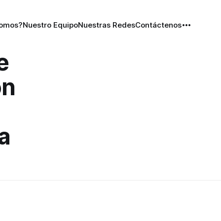
Somos?
Nuestro Equipo
Nuestras Redes
Contáctenos
e
ón
a