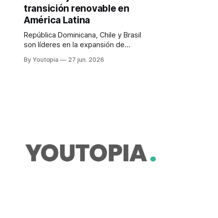
transición renovable en
América Latina
República Dominicana, Chile y Brasil
son líderes en la expansión de
energías renovables. Pero generan
By Youtopia
27 jun. 2026
más energía de la que sus redes
pueden transportar.