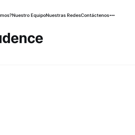
omos?
Nuestro Equipo
Nuestras Redes
Contáctenos
udence