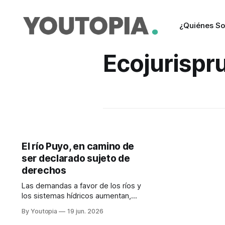
¿Quiénes S
Ecojurispr
El río Puyo, en camino de
ser declarado sujeto de
derechos
Las demandas a favor de los ríos y
los sistemas hídricos aumentan,
pero hay poco seguimiento de las
By Youtopia
19 jun. 2026
acciones de protección. Los casos