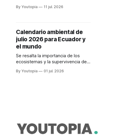
las próximas generaciones. Es un
By Youtopia
11 jul. 2026
tema de fondo que preocupa a la
población más joven.
Calendario ambiental de
julio 2026 para Ecuador y
el mundo
Se resalta la importancia de los
ecosistemas y la supervivencia de
las especies. En Ecuador se impulsa
By Youtopia
01 jul. 2026
la protección del cóndor y del
sistema de áreas protegidas.