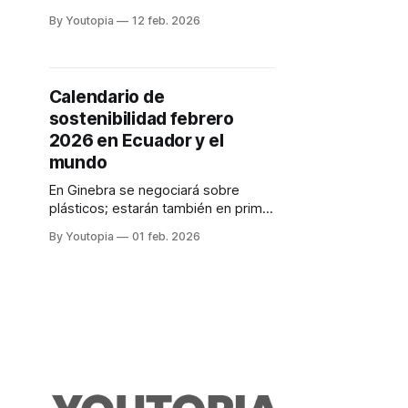
compradores de las otras regiones
By Youtopia
12 feb. 2026
del Ecuador, en busca de mercados
para productos de alto valor
agregado
Calendario de
sostenibilidad febrero
2026 en Ecuador y el
mundo
En Ginebra se negociará sobre
plásticos; estarán también en primer
plano la conservación de
By Youtopia
01 feb. 2026
ecosistemas y especies, la
alimentación sostenible y la ciencia.