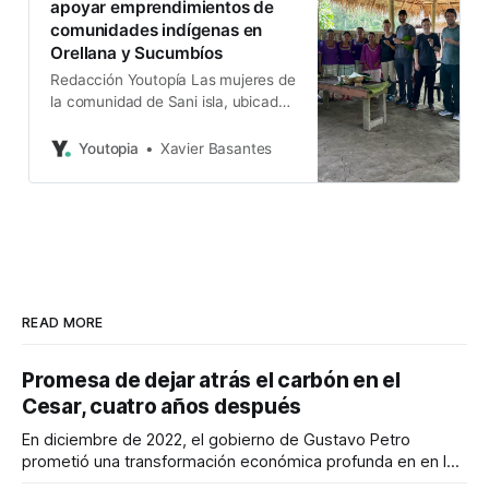
apoyar emprendimientos de
comunidades indígenas en
Orellana y Sucumbíos
Redacción Youtopía Las mujeres de
la comunidad de Sani isla, ubicada
en la zona de amortiguamiento del
Parque Nacional Yasuní, le
Youtopia
Xavier Basantes
apuestan al turismo como una
alternativa para conservar su
territorio. Todos los días, este grupo
recibe visitantes locales y
extranjeros que acuden a conocer
más sobre la cultura y
READ MORE
Promesa de dejar atrás el carbón en el
Cesar, cuatro años después
En diciembre de 2022, el gobierno de Gustavo Petro
prometió una transformación económica profunda en en la
región. Un trabajo audiovisual evalúa la situación.