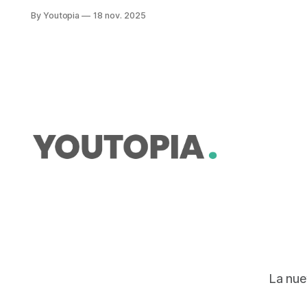
Malnutrición. Se crea un Comité
By Youtopia
18 nov. 2025
Intersectorial para la Prevención y
Reducción de la DCI.
La nue