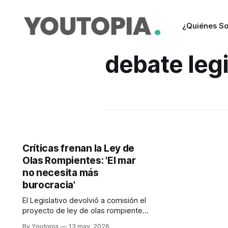
¿Quiénes S
debate legi
Críticas frenan la Ley de
Olas Rompientes: 'El mar
no necesita más
burocracia'
El Legislativo devolvió a comisión el
proyecto de ley de olas rompientes,
para incorporar cambios sobre
By Youtopia
13 may. 2026