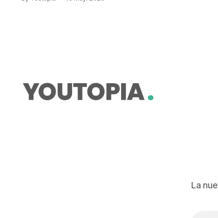
gobernanza marítima, protección
ambiental y Galápagos.
La nue