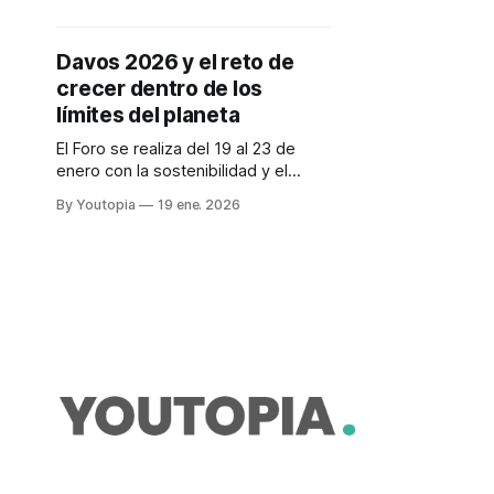
y las acciones.
Davos 2026 y el reto de
crecer dentro de los
límites del planeta
El Foro se realiza del 19 al 23 de
enero con la sostenibilidad y el
clima en el centro del debate. Hay
By Youtopia
19 ene. 2026
un contexto de crisis ambiental y
redefinición del crecimiento
económico.